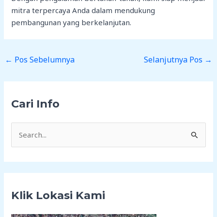
mitra terpercaya Anda dalam mendukung
pembangunan yang berkelanjutan.
←
Pos Sebelumnya
Selanjutnya Pos
→
Cari Info
C
a
r
i
Klik Lokasi Kami
u
n