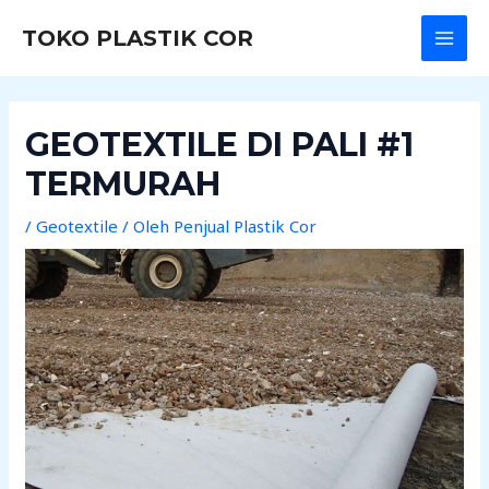
Lewati
Post
MAI
TOKO PLASTIK COR
ke
navigation
MEN
konten
GEOTEXTILE DI PALI #1
TERMURAH
/
Geotextile
/ Oleh
Penjual Plastik Cor