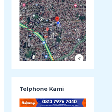
u
k
:
Telphone Kami