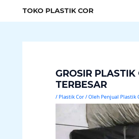
Lewati
Post
TOKO PLASTIK COR
ke
navigation
konten
GROSIR PLASTIK
TERBESAR
/
Plastik Cor
/ Oleh
Penjual Plastik 