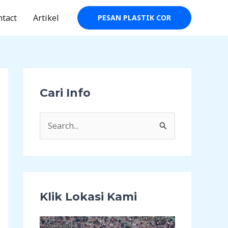
ntact
Artikel
PESAN PLASTIK COR
Cari Info
C
a
r
i
u
Klik Lokasi Kami
n
t