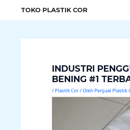
Lewati
Post
TOKO PLASTIK COR
ke
navigation
konten
INDUSTRI PENGG
BENING #1 TERB
/
Plastik Cor
/ Oleh
Penjual Plastik 