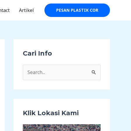
ntact
Artikel
PESAN PLASTIK COR
Cari Info
C
a
r
i
u
Klik Lokasi Kami
n
t