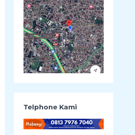
u
k
:
Telphone Kami