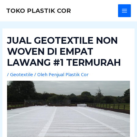
Lewati
Post
MAI
TOKO PLASTIK COR
ke
navigation
MEN
konten
JUAL GEOTEXTILE NON
WOVEN DI EMPAT
LAWANG #1 TERMURAH
/
Geotextile
/ Oleh
Penjual Plastik Cor