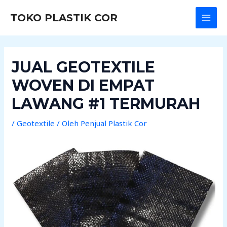
Lewati
Post
MAI
TOKO PLASTIK COR
ke
navigation
MEN
konten
JUAL GEOTEXTILE
WOVEN DI EMPAT
LAWANG #1 TERMURAH
/
Geotextile
/ Oleh
Penjual Plastik Cor