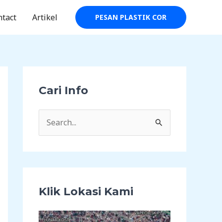
ntact
Artikel
PESAN PLASTIK COR
Cari Info
C
a
r
i
u
Klik Lokasi Kami
n
t