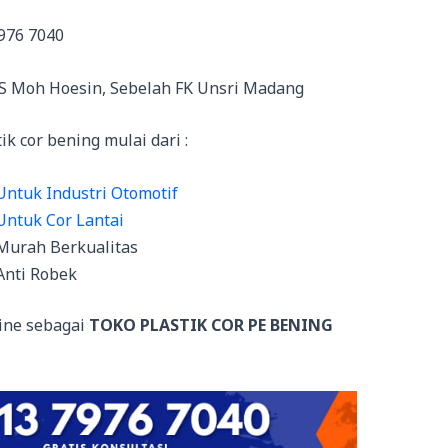
976 7040
RS Moh Hoesin, Sebelah FK Unsri Madang
k cor bening mulai dari :
Untuk Industri Otomotif
Untuk Cor Lantai
 Murah Berkualitas
Anti Robek
ine sebagai
TOKO PLASTIK COR PE BENING