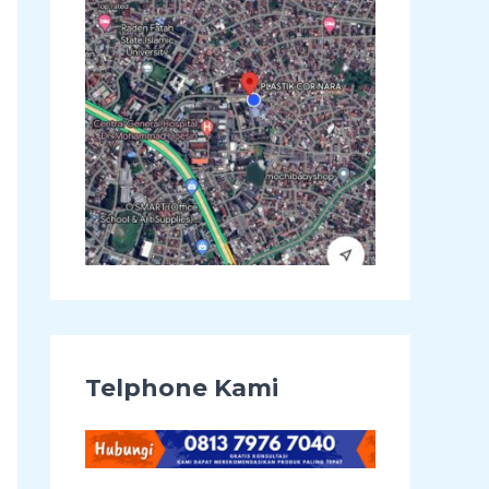
u
k
:
Telphone Kami