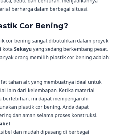
uaca, debu, dan benturan, menjadikannya
erial berharga dalam berbagai situasi.
stik Cor Bening?
ik cor bening sangat dibutuhkan dalam proyek
i kota
Sekayu
yang sedang berkembang pesat.
yak orang memilih plastik cor bening adalah:
sifat tahan air, yang membuatnya ideal untuk
al lain dari kelembapan. Ketika material
a berlebihan, ini dapat mempengaruhi
nakan plastik cor bening, Anda dapat
ering dan aman selama proses konstruksi.
ibel
eksibel dan mudah dipasang di berbagai