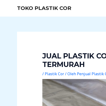
Lewati
Post
TOKO PLASTIK COR
ke
navigation
konten
JUAL PLASTIK C
TERMURAH
/
Plastik Cor
/ Oleh
Penjual Plastik 