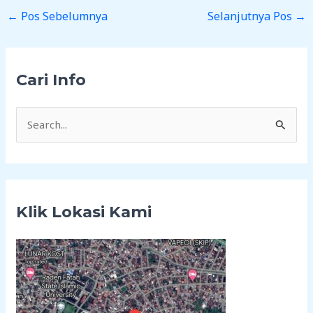
←
Pos Sebelumnya
Selanjutnya Pos
→
Cari Info
C
a
r
i
Klik Lokasi Kami
u
n
t
u
k