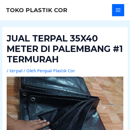
Lewati
Post
MAI
TOKO PLASTIK COR
ke
navigation
MEN
konten
JUAL TERPAL 35X40
METER DI PALEMBANG #1
TERMURAH
/
terpal
/ Oleh
Penjual Plastik Cor