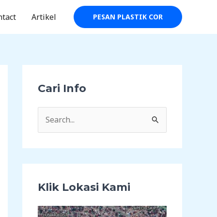
ntact
Artikel
PESAN PLASTIK COR
Cari Info
C
a
r
i
u
Klik Lokasi Kami
n
t