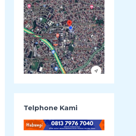
u
k
:
Telphone Kami