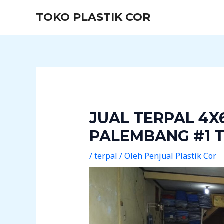
Lewati
Post
TOKO PLASTIK COR
ke
navigation
konten
JUAL TERPAL 4X
PALEMBANG #1 
/
terpal
/ Oleh
Penjual Plastik Cor