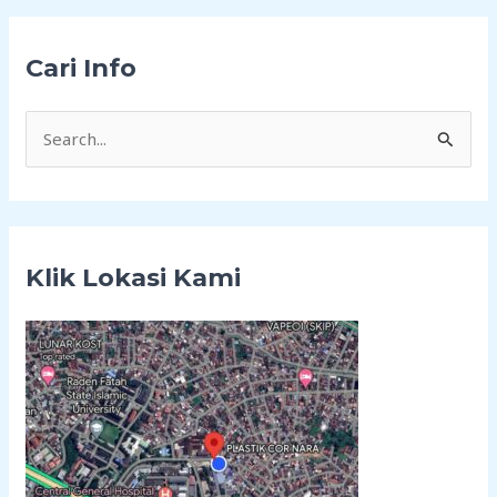
Cari Info
C
a
r
i
Klik Lokasi Kami
u
n
t
u
k
: