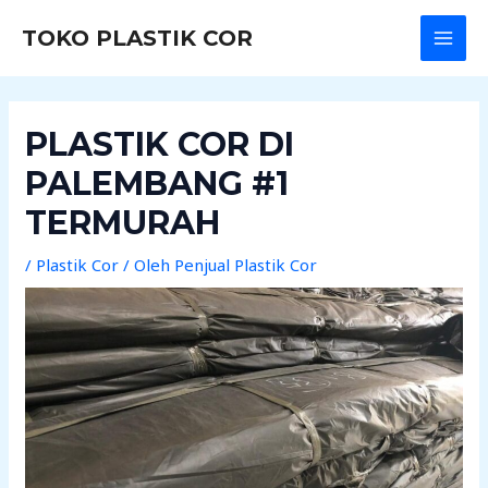
Lewati
Post
MAI
TOKO PLASTIK COR
ke
navigation
MEN
konten
PLASTIK COR DI
PALEMBANG #1
TERMURAH
/
Plastik Cor
/ Oleh
Penjual Plastik Cor