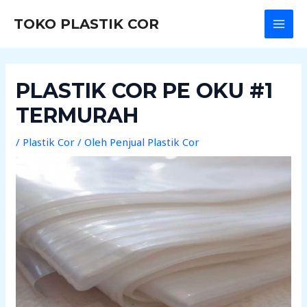
Lewati
Post
MAI
TOKO PLASTIK COR
ke
navigation
MEN
konten
PLASTIK COR PE OKU #1
TERMURAH
/
Plastik Cor
/ Oleh
Penjual Plastik Cor