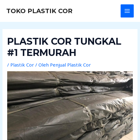
Lewati
Post
MAI
TOKO PLASTIK COR
ke
navigation
MEN
konten
PLASTIK COR TUNGKAL
#1 TERMURAH
/
Plastik Cor
/ Oleh
Penjual Plastik Cor