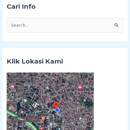
Cari Info
C
a
r
i
Klik Lokasi Kami
u
n
t
u
k
: