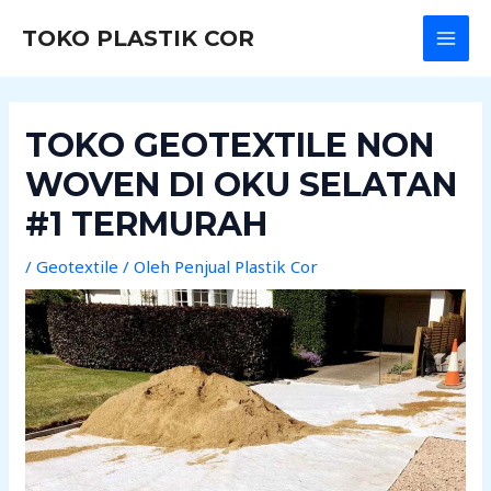
Lewati
Post
MAI
TOKO PLASTIK COR
ke
navigation
MEN
konten
TOKO GEOTEXTILE NON
WOVEN DI OKU SELATAN
#1 TERMURAH
/
Geotextile
/ Oleh
Penjual Plastik Cor