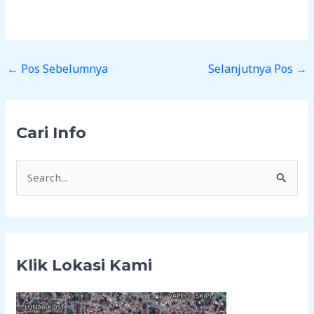
←
Pos Sebelumnya
Selanjutnya Pos
→
Cari Info
C
a
r
i
Klik Lokasi Kami
u
n
t