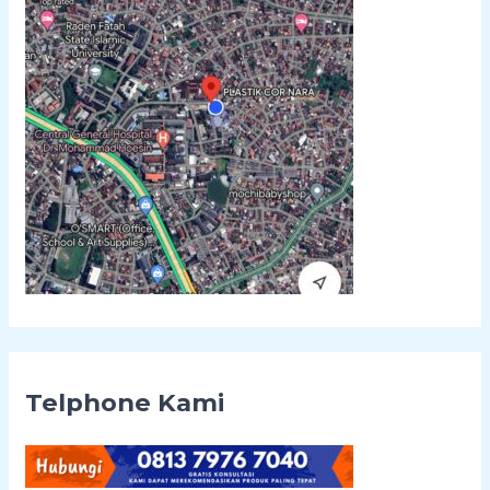
u
k
:
Telphone Kami