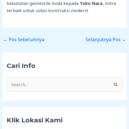
kebutuhan geotextile Anda kepada
Toko Nara
, mitra
terbaik untuk solusi konstruksi modern!
←
Pos Sebelumnya
Selanjutnya Pos
→
Cari Info
C
a
r
i
Klik Lokasi Kami
u
n