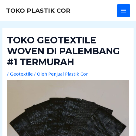
Lewati
Post
MAI
TOKO PLASTIK COR
ke
navigation
MEN
konten
TOKO GEOTEXTILE
WOVEN DI PALEMBANG
#1 TERMURAH
/
Geotextile
/ Oleh
Penjual Plastik Cor