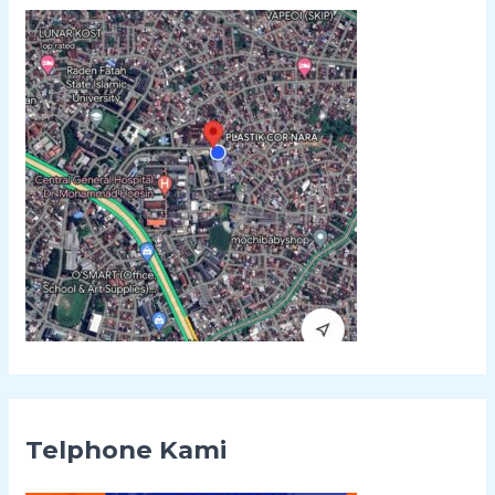
t
u
k
:
Telphone Kami