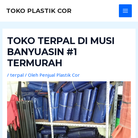
Lewati
Post
MAI
TOKO PLASTIK COR
ke
navigation
MEN
konten
TOKO TERPAL DI MUSI
BANYUASIN #1
TERMURAH
/
terpal
/ Oleh
Penjual Plastik Cor