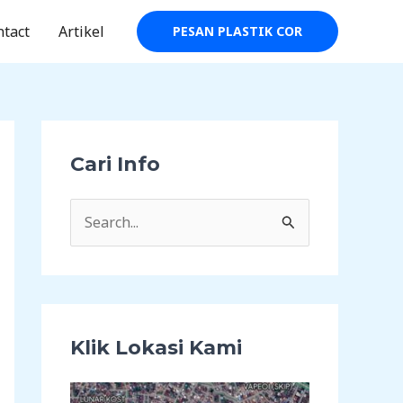
ntact
Artikel
PESAN PLASTIK COR
Cari Info
C
a
r
i
u
Klik Lokasi Kami
n
t