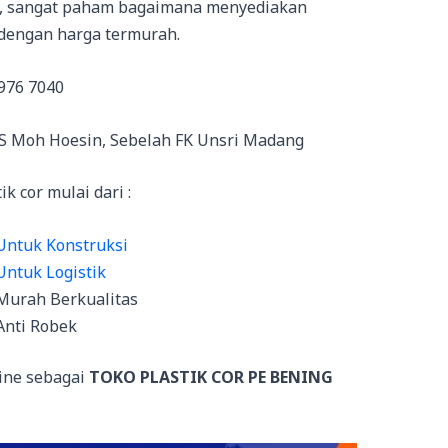
n, sangat paham bagaimana menyediakan
 dengan harga termurah.
976 7040
RS Moh Hoesin, Sebelah FK Unsri Madang
 cor mulai dari :
 Untuk Konstruksi
Untuk Logistik
 Murah Berkualitas
Anti Robek
ine sebagai
TOKO PLASTIK COR PE BENING