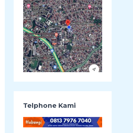
u
k
:
Telphone Kami