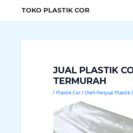
Lewati
Post
TOKO PLASTIK COR
ke
navigation
konten
JUAL PLASTIK C
TERMURAH
/
Plastik Cor
/ Oleh
Penjual Plastik 