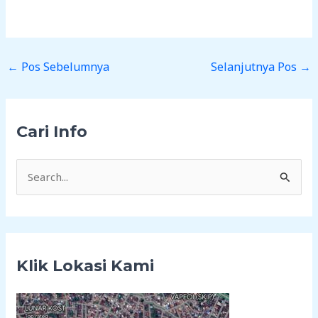
←
Pos Sebelumnya
Selanjutnya Pos
→
Cari Info
C
a
r
i
Klik Lokasi Kami
u
n
t