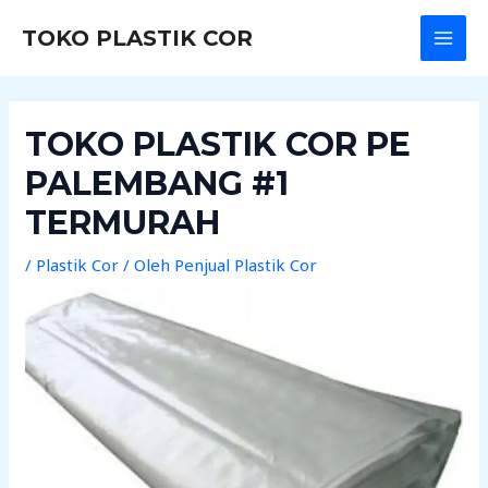
Lewati
Post
MAI
TOKO PLASTIK COR
ke
navigation
MEN
konten
TOKO PLASTIK COR PE
PALEMBANG #1
TERMURAH
/
Plastik Cor
/ Oleh
Penjual Plastik Cor