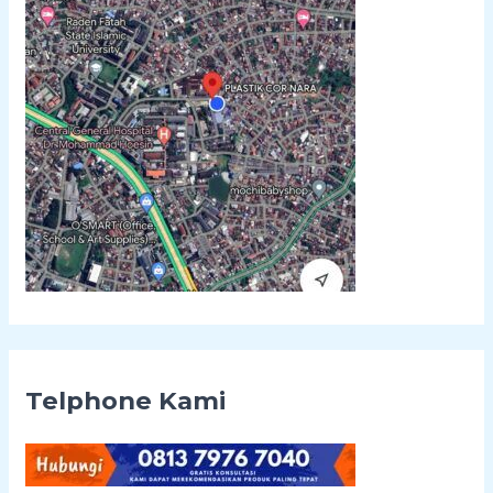
u
k
:
Telphone Kami