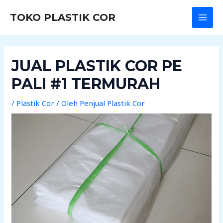
Lewati
Post
MAI
TOKO PLASTIK COR
ke
navigation
MEN
konten
JUAL PLASTIK COR PE
PALI #1 TERMURAH
/
Plastik Cor
/ Oleh
Penjual Plastik Cor