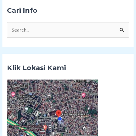
Cari Info
C
a
r
i
Klik Lokasi Kami
u
n
t
u
k
: