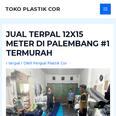
Lewati
Post
MAI
TOKO PLASTIK COR
ke
navigation
MEN
konten
JUAL TERPAL 12X15
METER DI PALEMBANG #1
TERMURAH
/
terpal
/ Oleh
Penjual Plastik Cor