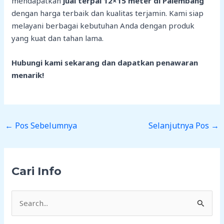
mendapatkan
jual terpal 12×15 meter di Palembang
dengan harga terbaik dan kualitas terjamin. Kami siap
melayani berbagai kebutuhan Anda dengan produk
yang kuat dan tahan lama.
Hubungi kami sekarang dan dapatkan penawaran
menarik!
←
Pos Sebelumnya
Selanjutnya Pos
→
Cari Info
C
a