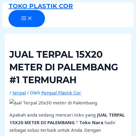
MAIN
Lewati
Post
C
TOKO PLASTIK COR
MENU
ke
navigation
a
konten
r
i
u
n
JUAL TERPAL 15X20
t
METER DI PALEMBANG
u
k
#1 TERMURAH
:
/
terpal
/ Oleh
Penjual Plastik Cor
Apakah anda sedang mencari toko yang
JUAL TERPAL
15X20 METER DI PALEMBANG
?
Toko Nara
hadir
sebagai solusi terbaik untuk Anda. Dengan