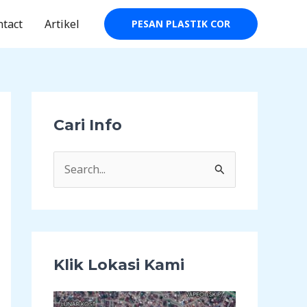
ntact
Artikel
PESAN PLASTIK COR
Cari Info
C
a
r
i
u
Klik Lokasi Kami
n
t