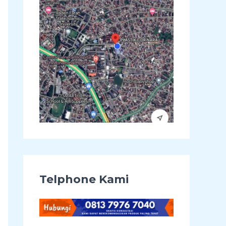
u
k
:
Telphone Kami