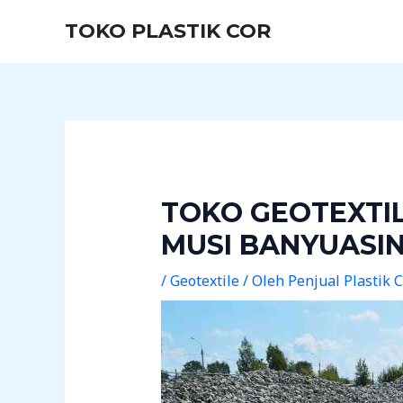
Lewati
Post
TOKO PLASTIK COR
ke
navigation
konten
TOKO GEOTEXTI
MUSI BANYUASI
/
Geotextile
/ Oleh
Penjual Plastik 