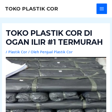
Lewati
Post
MAI
TOKO PLASTIK COR
ke
navigation
MEN
konten
TOKO PLASTIK COR DI
OGAN ILIR #1 TERMURAH
/
Plastik Cor
/ Oleh
Penjual Plastik Cor